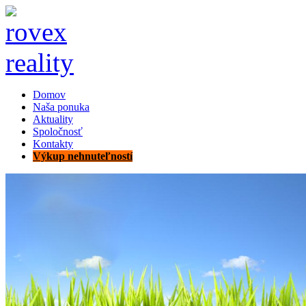
Domov
Naša ponuka
Aktuality
Spoločnosť
Kontakty
Výkup nehnuteľností