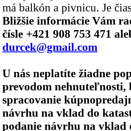
má balkón a pivnicu. Je čia
Bližšie informácie Vám r
čísle +421 908 753 471 ale
durcek@gmail.com
U nás neplatíte žiadne po
prevodom nehnuteľnosti, b
spracovanie kúpnopredajn
návrhu na vklad do katast
podanie návrhu na vklad 