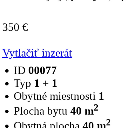
350 €
Vytlačiť inzerát
ID
00077
Typ
1 + 1
Obytné miestnosti
1
2
Plocha bytu
40 m
2
Obytná plocha
40 m