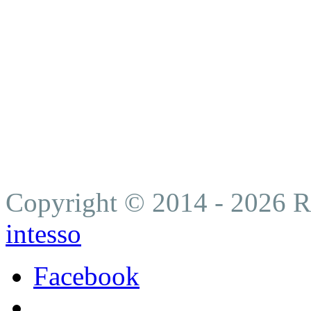
Novinky a aktuality
ĎAŇOVÉ PRIZNANIE 
Boom stopercentných hypo
Plná moc je v bankách ne
záložnej zmluvy. (hypoték
Copyright © 2014 - 2026 Ro
intesso
Facebook