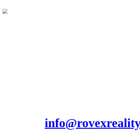
Centrála ROVEXreality
Jesenského 230/7
Partizánske 95801
Tel.: 0908 159 553
Výkup nehnuteľností:
0905 928 207
E-mail.
info@rovexreality